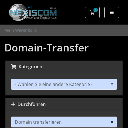
0
Mein Warenkorb
Mein Warenkorb
Domain-Transfer
Kategorien
Durchführen